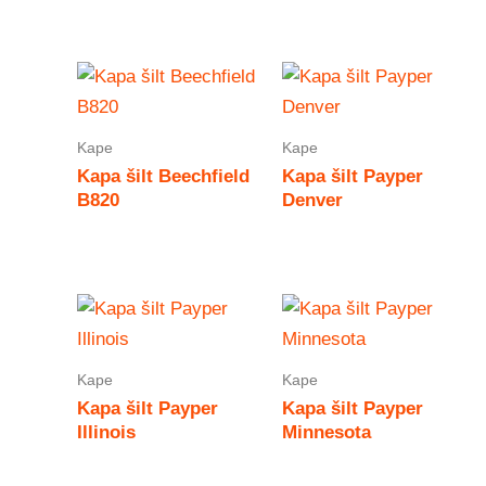
Kape
Kape
Kapa šilt Beechfield
Kapa šilt Payper
B820
Denver
Kape
Kape
Kapa šilt Payper
Kapa šilt Payper
Illinois
Minnesota