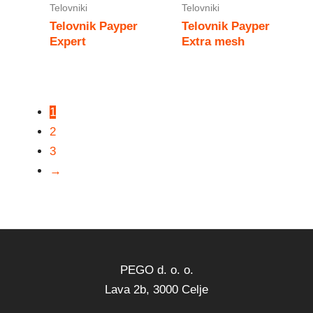
Telovniki
Telovniki
Telovnik Payper
Telovnik Payper
Expert
Extra mesh
1
2
3
→
PEGO d. o. o.
Lava 2b, 3000 Celje