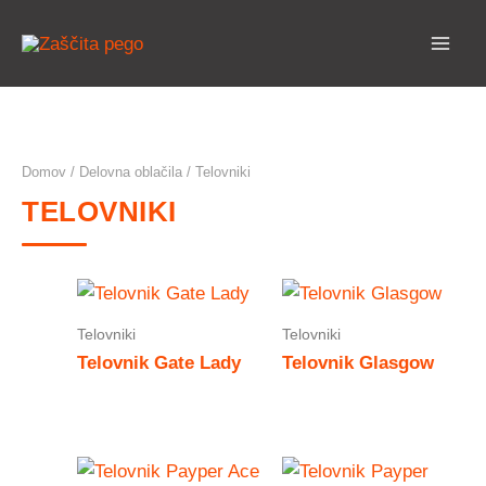
Preskoči
na
vsebino
Domov
/
Delovna oblačila
/ Telovniki
TELOVNIKI
Telovniki
Telovniki
Telovnik Gate Lady
Telovnik Glasgow