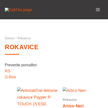
Preskoči
na
vsebino
Domov
/ Rokavice
ROKAVICE
Preverite ponudbo:
RS
G-Rex
Rokavice
Artico Neri