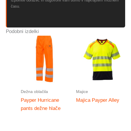
Izpolnite obrazec in odgovorili vam bomo v najkrajšem možnem
času.
Podobni izdelki
Dežna oblačila
Majice
Payper Hurricane
Majica Payper Alley
pants dežne hlače