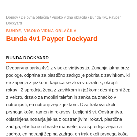
Domov
/
Delovna oblačila
/
Visoko vidna oblačila
/ Bunda 4v1 Payper
Dockyard
,
BUNDE
VISOKO VIDNA OBLAČILA
Bunda 4v1 Payper Dockyard
BUNDA DOCKYARD
Dvobarvna parka 4v1 z visoko vidljivostjo. Zunanja jakna brez
podloge, odprtina za plastično zadrgo je pokrita z zavihkom, ki
se zapenja z ježkom, kapuca se zloži v ovratnik, okrogli
rokavi. 2 sprednja žepa z zavihkom in ježkom: desni prsni žep
z velcro, držalo za mobilni telefon in zanka za značko v
notranjosti; en notranji žep z ježkom. Dva trakova okoli
prsnega koša, ramen in rokavov. Lepljeni šivi. Odstranljiva,
oblazinjena notranja jakna z odstranljivimi rokavi, plastična
zadrga, elastične rebraste manšete, dva sprednja žepa na
zadrgo, en notranji žep na zadrgo, en trak okoli prsnega koša