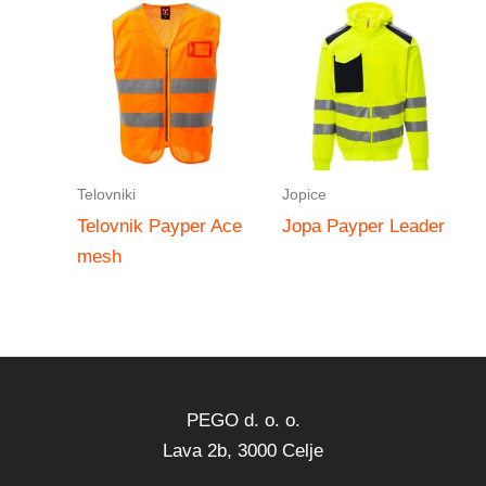
Telovniki
Jopice
Telovnik Payper Ace
Jopa Payper Leader
mesh
PEGO d. o. o.
Lava 2b, 3000 Celje