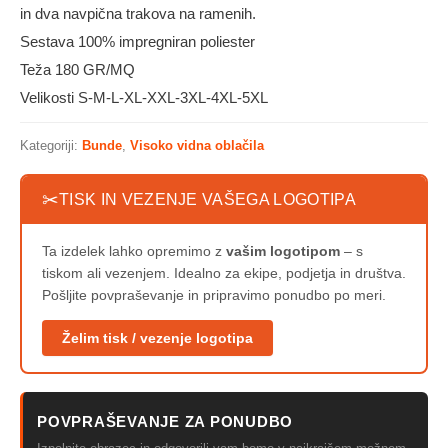
in dva navpična trakova na ramenih.
Sestava 100% impregniran poliester
Teža 180 GR/MQ
Velikosti S-M-L-XL-XXL-3XL-4XL-5XL
Kategoriji:
Bunde
,
Visoko vidna oblačila
✂
TISK IN VEZENJE VAŠEGA LOGOTIPA
Ta izdelek lahko opremimo z
vašim logotipom
– s
tiskom ali vezenjem. Idealno za ekipe, podjetja in društva.
Pošljite povpraševanje in pripravimo ponudbo po meri.
Želim tisk / vezenje logotipa
POVPRAŠEVANJE ZA PONUDBO