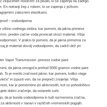
z vključenim nosilcem za pisalo, ki se zapenja na zadrgo.
e. En notranji žep z robom, ki se zapenja z ježkom.
lagojenimi zateznimi elastikami.
proof – vodoodporna
 višino vodnega stebra, kar pomeni, da jakna prenese
0 mm, preden začne voda pronicati skozi material. Višja
oodpornost. V praksi to pomeni, da je jakna primerna za
j je material dovolj vodoodporen, da zadrži dež pri
ter Vapor Transmission -prenost vodne pare
omeni, da jakna omogoča prehod 5000 gramov vodne pare
h. To je merilo zračnosti jakne, kar pomeni, koliko vlage
vleče” in izpusti ven, da se prepreči znojenje. Višja
čnost, kar je pomembno pri aktivnostih, kot so pohodništvo
bujete dobro zračenje, da ostanete suhi.
jo, da je bunda vodoodporna in tudi razmeroma zračna,
za aktivnosti v naravi v različnih vremenskih pogojih.