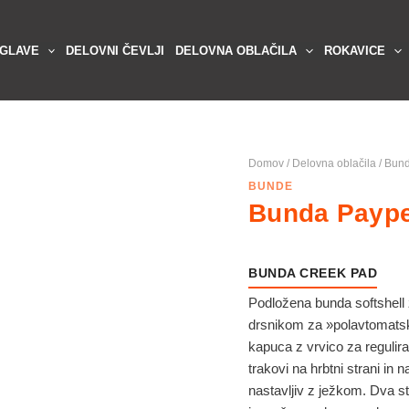
 GLAVE
DELOVNI ČEVLJI
DELOVNA OBLAČILA
ROKAVICE
Domov
/
Delovna oblačila
/
Bun
BUNDE
Bunda Paype
BUNDA CREEK PAD
Podložena bunda softshel
drsnikom za »polavtomatsk
kapuca z vrvico za reguliran
trakovi na hrbtni strani in 
nastavljiv z ježkom. Dva s