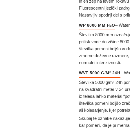
in en žep na levem rokavu 
Fluorescentni jezički zadrg
Nastavljiv spodnji del s pri
– Water
WP 8000 MM H₂O
Številka 8000 mm označuje
pritisk vode do višine 800
številka pomeni boljšo vod
zmerne deževne razmere, sa
normalni intenzivnosti.
– Wa
WVT 5000 G/M² 24H
Številka 5000 g/m² 24h p
na kvadratni meter v 24 ura
iz telesa lahko material “po
številka pomeni boljšo zra
ali kolesarjenje, kjer potre
Skupaj te oznake nakazuje
kar pomeni, da je primerna 