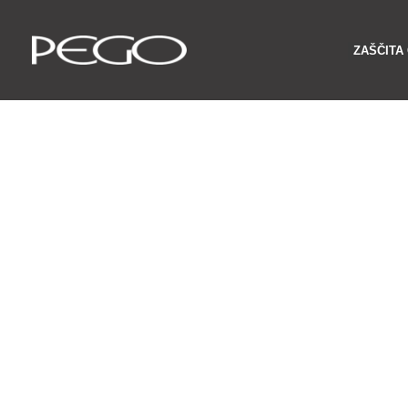
Preskoči
na
ZAŠČITA
vsebino