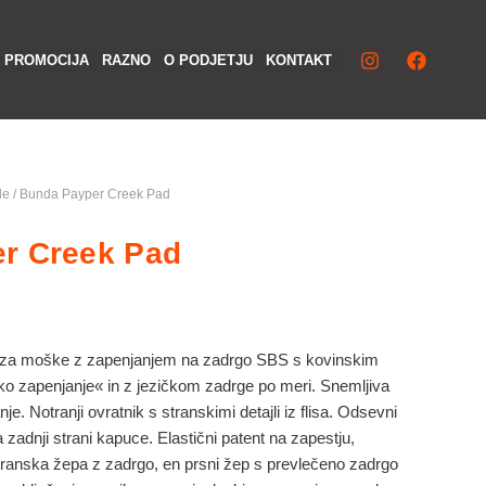
Iska
PROMOCIJA
RAZNO
O PODJETJU
KONTAKT
de
/ Bunda Payper Creek Pad
r Creek Pad
l za moške z zapenjanjem na zadrgo SBS s kovinskim
o zapenjanje« in z jezičkom zadrge po meri. Snemljiva
je. Notranji ovratnik s stranskimi detajli iz flisa. Odsevni
na zadnji strani kapuce. Elastični patent na zapestju,
transka žepa z zadrgo, en prsni žep s prevlečeno zadrgo