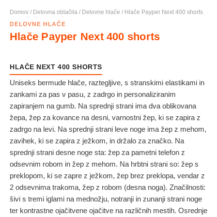
Domov
/
Delovna oblačila
/
Delovne hlače
/ Hlače Payper Next 400 shorts
DELOVNE HLAČE
Hlače Payper Next 400 shorts
HLAČE NEXT 400 SHORTS
Uniseks bermude hlače, raztegljive, s stranskimi elastikami in
zankami za pas v pasu, z zadrgo in personaliziranim
zapiranjem na gumb. Na sprednji strani ima dva oblikovana
žepa, žep za kovance na desni, varnostni žep, ki se zapira z
zadrgo na levi. Na sprednji strani leve noge ima žep z mehom,
zavihek, ki se zapira z ježkom, in držalo za značko. Na
sprednji strani desne noge sta: žep za pametni telefon z
odsevnim robom in žep z mehom. Na hrbtni strani so: žep s
preklopom, ki se zapre z ježkom, žep brez preklopa, vendar z
2 odsevnima trakoma, žep z robom (desna noga). Značilnosti:
šivi s tremi iglami na mednožju, notranji in zunanji strani noge
ter kontrastne ojačitvene ojačitve na različnih mestih. Osrednje