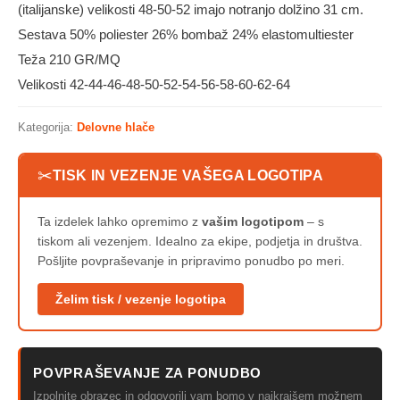
(italijanske) velikosti 48-50-52 imajo notranjo dolžino 31 cm.
Sestava 50% poliester 26% bombaž 24% elastomultiester
Teža 210 GR/MQ
Velikosti 42-44-46-48-50-52-54-56-58-60-62-64
Kategorija:
Delovne hlače
✂
TISK IN VEZENJE VAŠEGA LOGOTIPA
Ta izdelek lahko opremimo z
vašim logotipom
– s
tiskom ali vezenjem. Idealno za ekipe, podjetja in društva.
Pošljite povpraševanje in pripravimo ponudbo po meri.
Želim tisk / vezenje logotipa
POVPRAŠEVANJE ZA PONUDBO
Izpolnite obrazec in odgovorili vam bomo v najkrajšem možnem