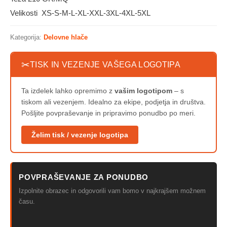
Velikosti XS-S-M-L-XL-XXL-3XL-4XL-5XL
Kategorija:
Delovne hlače
✂
TISK IN VEZENJE VAŠEGA LOGOTIPA
Ta izdelek lahko opremimo z
vašim logotipom
– s
tiskom ali vezenjem. Idealno za ekipe, podjetja in društva.
Pošljite povpraševanje in pripravimo ponudbo po meri.
Želim tisk / vezenje logotipa
POVPRAŠEVANJE ZA PONUDBO
Izpolnite obrazec in odgovorili vam bomo v najkrajšem možnem
času.