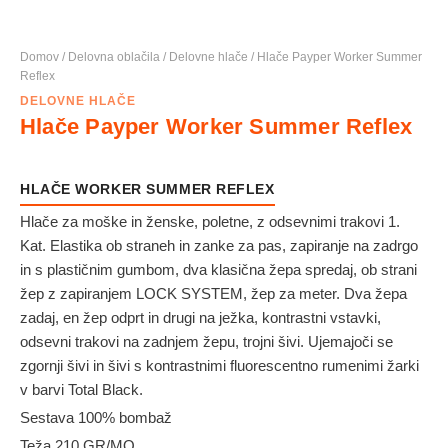
Domov
/
Delovna oblačila
/
Delovne hlače
/ Hlače Payper Worker Summer
Reflex
DELOVNE HLAČE
Hlače Payper Worker Summer Reflex
HLAČE WORKER SUMMER REFLEX
Hlače za moške in ženske, poletne, z odsevnimi trakovi 1.
Kat. Elastika ob straneh in zanke za pas, zapiranje na zadrgo
in s plastičnim gumbom, dva klasična žepa spredaj, ob strani
žep z zapiranjem LOCK SYSTEM, žep za meter. Dva žepa
zadaj, en žep odprt in drugi na ježka, kontrastni vstavki,
odsevni trakovi na zadnjem žepu, trojni šivi. Ujemajoči se
zgornji šivi in šivi s kontrastnimi fluorescentno rumenimi žarki
v barvi Total Black.
Sestava 100% bombaž
Teža 210 GR/MQ