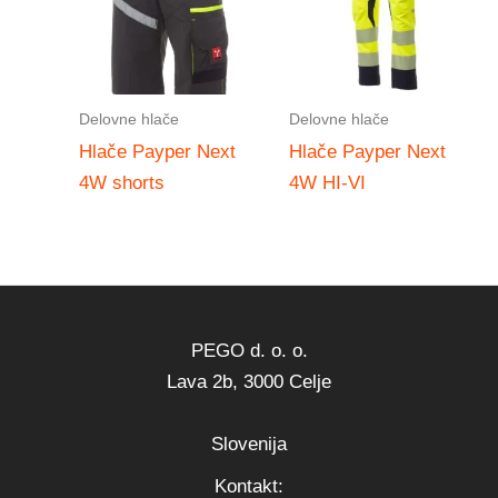
Delovne hlače
Delovne hlače
Hlače Payper Next
Hlače Payper Next
4W shorts
4W HI-VI
PEGO d. o. o.
Lava 2b, 3000 Celje
Slovenija
Kontakt: