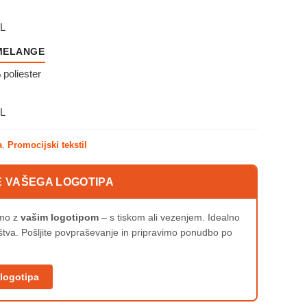
XL
 MELANGE
poliester
XL
a
,
Promocijski tekstil
E VAŠEGA LOGOTIPA
imo z
vašim logotipom
– s tiskom ali vezenjem. Idealno
uštva. Pošljite povpraševanje in pripravimo ponudbo po
 logotipa