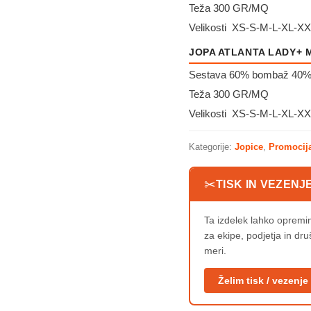
Teža 300 GR/MQ
Velikosti XS-S-M-L-XL-X
JOPA ATLANTA LADY+
Sestava 60% bombaž 40% 
Teža 300 GR/MQ
Velikosti XS-S-M-L-XL-X
Kategorije:
Jopice
,
Promocij
✂
TISK IN VEZENJ
Ta izdelek lahko oprem
za ekipe, podjetja in dr
meri.
Želim tisk / vezenje