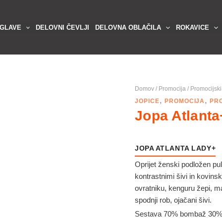
 GLAVE
DELOVNI ČEVLJI
DELOVNA OBLAČILA
ROKAVICE
Domov
/
Promocija
/
Promocijski 
,
,
JOPICE
PROMOCIJA
PRO
Jopa Atlanta
JOPA ATLANTA LADY+
Oprijet ženski podložen pul
kontrastnimi šivi in kovins
ovratniku, kenguru žepi, m
spodnji rob, ojačani šivi.
Sestava 70% bombaž 30% 