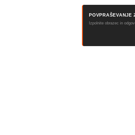
POVPRAŠEVANJE 
Izpolnite obrazec in odg