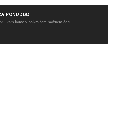
ZA PONUDBO
ovorili vam bomo v najkrajšem možnem času.