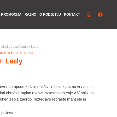
Iska
PROMOCIJA
RAZNO
O PODJETJU
KONTAKT
tekstil
/ Jopa Atlanta+ Lady
MOCIJSKI TEKSTIL
+ Lady
over s kapuco z dvojnimi šivi in belo zatezno vrvico, s
kimi obročki, raglan rokavi, okrasno vezenje v V-obliki na
ajhen žep z zadrgo, raztegljive rebraste manšete in
poliester