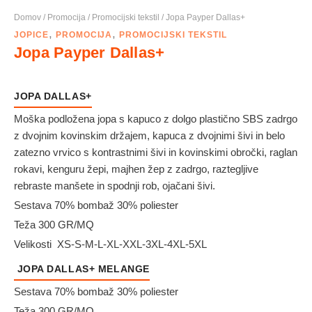
Domov
/
Promocija
/
Promocijski tekstil
/ Jopa Payper Dallas+
,
,
JOPICE
PROMOCIJA
PROMOCIJSKI TEKSTIL
Jopa Payper Dallas+
JOPA DALLAS+
Moška podložena jopa s kapuco z dolgo plastično SBS zadrgo
z dvojnim kovinskim držajem, kapuca z dvojnimi šivi in belo
zatezno vrvico s kontrastnimi šivi in kovinskimi obročki, raglan
rokavi, kenguru žepi, majhen žep z zadrgo, raztegljive
rebraste manšete in spodnji rob, ojačani šivi.
Sestava 70% bombaž 30% poliester
Teža 300 GR/MQ
Velikosti XS-S-M-L-XL-XXL-3XL-4XL-5XL
JOPA DALLAS+ MELANGE
Sestava 70% bombaž 30% poliester
Teža 300 GR/MQ