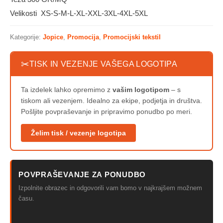
Velikosti XS-S-M-L-XL-XXL-3XL-4XL-5XL
Kategorije:
Jopice
,
Promocija
,
Promocijski tekstil
✂
TISK IN VEZENJE VAŠEGA LOGOTIPA
Ta izdelek lahko opremimo z
vašim logotipom
– s
tiskom ali vezenjem. Idealno za ekipe, podjetja in društva.
Pošljite povpraševanje in pripravimo ponudbo po meri.
Želim tisk / vezenje logotipa
POVPRAŠEVANJE ZA PONUDBO
Izpolnite obrazec in odgovorili vam bomo v najkrajšem možnem
času.