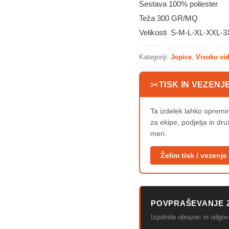
Sestava 100% poliester
Teža 300 GR/MQ
Velikosti S-M-L-XL-XXL-
Kategoriji:
Jopice
,
Visoko vid
✂
TISK IN VEZENJ
Ta izdelek lahko oprem
za ekipe, podjetja in dr
meri.
Želim tisk / vezenje
POVPRAŠEVANJE 
Izpolnite obrazec in odg