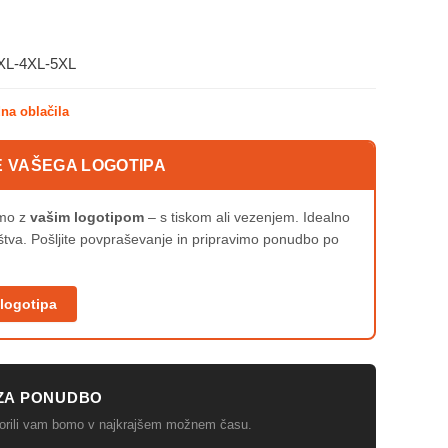
3XL-4XL-5XL
na oblačila
E VAŠEGA LOGOTIPA
imo z
vašim logotipom
– s tiskom ali vezenjem. Idealno
uštva. Pošljite povpraševanje in pripravimo ponudbo po
 logotipa
ZA PONUDBO
ovorili vam bomo v najkrajšem možnem času.