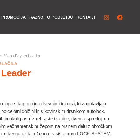
Iska
PROMOCIJA
RAZNO
O PODJETJU
KONTAKT
ce
/ Jopa Payper Leader
BLAČILA
 Leader
 jopa s kapuco in odsevnimi trakovi, ki zagotavljajo
po celotni dolžini in s kovinskim drsnikom autolock,
ih in okoli pasu iz rebraste tkanine, dvema sprednjima
enim večnamenskim žepom na prsnem delu z obročkom
r enim kengurujskim žepom s sistemom LOCK SYSTEM.