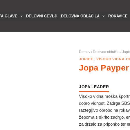
TA GLAVE
DELOVNI ČEVLJI
DELOVNA OBLAČILA
ROKAVICE
Domov
/
Delovna oblačila
/
Jopi
,
JOPICE
VISOKO VIDNA O
Jopa Payper
JOPA LEADER
Visoko vidna moška športna
dobro vidnost. Zadrga SBS 
raztegljivo obrobo na rokav
žepoma s skrito zadrgo, 
za držalo za priponko te