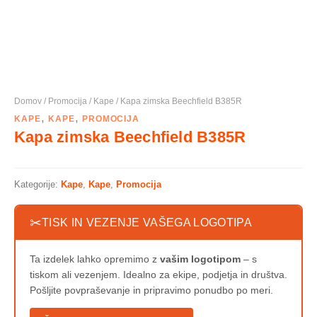
Domov
/
Promocija
/
Kape
/ Kapa zimska Beechfield B385R
,
,
KAPE
KAPE
PROMOCIJA
Kapa zimska Beechfield B385R
Kategorije:
Kape
,
Kape
,
Promocija
✂
TISK IN VEZENJE VAŠEGA LOGOTIPA
Ta izdelek lahko opremimo z
vašim logotipom
– s
tiskom ali vezenjem. Idealno za ekipe, podjetja in društva.
Pošljite povpraševanje in pripravimo ponudbo po meri.