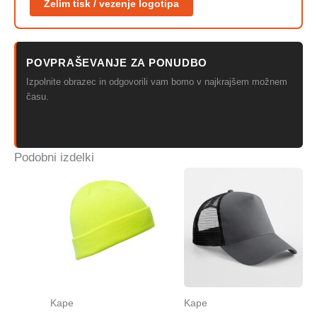
Želim tisk / vezenje logotipa
POVPRAŠEVANJE ZA PONUDBO
Izpolnite obrazec in odgovorili vam bomo v najkrajšem možnem
času.
Podobni izdelki
Kape
Kape