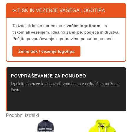
✂
TISK IN VEZENJE VAŠEGA LOGOTIPA
Ta izdelek lahko opremimo z
vašim logotipom
– s
tiskom ali vezenjem. Idealno za ekipe, podjetja in društva.
Pošljite povpraševanje in pripravimo ponudbo po meri.
Želim tisk / vezenje logotipa
POVPRAŠEVANJE ZA PONUDBO
Izpolnite obrazec in odgovorili vam bomo v najkrajšem možnem
času.
Podobni izdelki