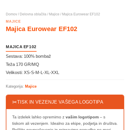
Domov
/
Delovna oblačila
/
Majice
/ Majica Eurowear EF102
MAJICE
Majica Eurowear EF102
MAJICA EF102
Sestava: 100% bombaž
Teža 170 GR/MQ
Velikosti: XS-S-M-L-XL-XXL
Kategorija:
Majice
✂
TISK IN VEZENJE VAŠEGA LOGOTIPA
Ta izdelek lahko opremimo z
vašim logotipom
– s
tiskom ali vezenjem. Idealno za ekipe, podjetja in društva.
Pošljite povpraševanje in pripravimo ponudbo po meri.