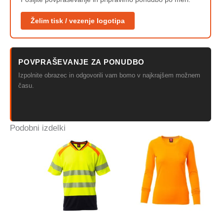
Želim tisk / vezenje logotipa
POVPRAŠEVANJE ZA PONUDBO
Izpolnite obrazec in odgovorili vam bomo v najkrajšem možnem
času.
Podobni izdelki