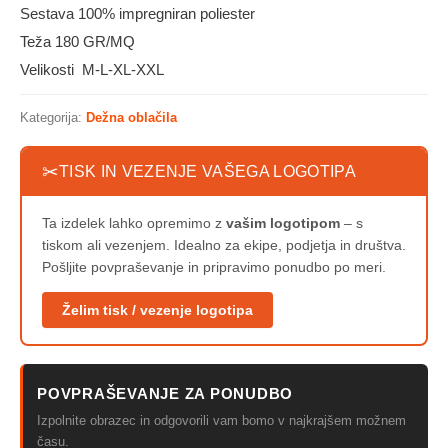
Sestava 100% impregniran poliester
Teža 180 GR/MQ
Velikosti M-L-XL-XXL
Kategorija:
Dežna oblačila
✂
TISK IN VEZENJE VAŠEGA LOGOTIPA
Ta izdelek lahko opremimo z
vašim logotipom
– s
tiskom ali vezenjem. Idealno za ekipe, podjetja in društva.
Pošljite povpraševanje in pripravimo ponudbo po meri.
Želim tisk / vezenje logotipa
POVPRAŠEVANJE ZA PONUDBO
Izpolnite obrazec in odgovorili vam bomo v najkrajšem možnem
času.