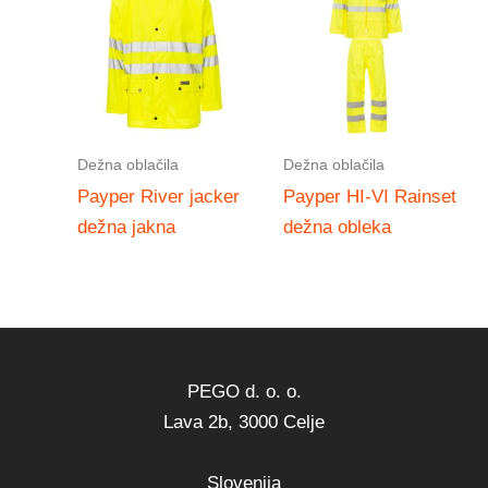
Dežna oblačila
Dežna oblačila
Payper River jacker
Payper HI-VI Rainset
dežna jakna
dežna obleka
PEGO d. o. o.
Lava 2b, 3000 Celje
Slovenija