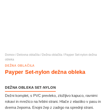
Domov
/
Delovna oblačila
/
Dežna oblačila
/ Payper Set-nylon dežna
obleka
DEŽNA OBLAČILA
Payper Set-nylon dežna obleka
DEŽNA OBLEKA SET-NYLON
Dežni komplet, s PVC prevleko, zložljivo kapuco, ravnimi
rokavi in mrežico na hrbtni strani. Hlače z elastiko v pasu in
dvema žepoma. Enojni žep z zadrgo na sprednji strani.