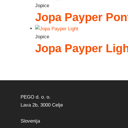
Jopice
Jopa Payper Pon
Jopice
Jopa Payper Ligh
PEGO d. o. o.
Lava 2b, 3000 Celje
Slovenija