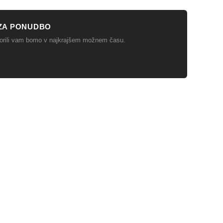
ZA PONUDBO
ovorili vam bomo v najkrajšem možnem času.