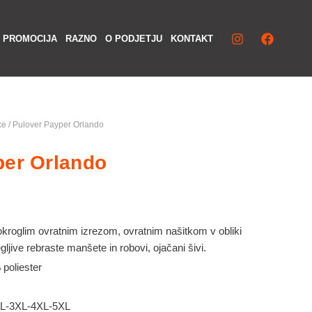
Iska
PROMOCIJA
RAZNO
O PODJETJU
KONTAKT
ce
/ Pulover Payper Orlando
per Orlando
kroglim ovratnim izrezom, ovratnim našitkom v obliki
egljive rebraste manšete in robovi, ojačani šivi.
poliester
XL-3XL-4XL-5XL