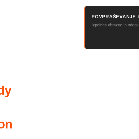
POVPRAŠEVANJE 
Izpolnite obrazec in odg
dy
on