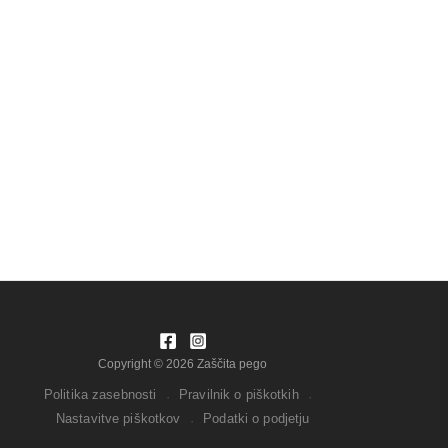
Copyright © 2026 Zaščita pego
Politika zasebnosti
Pravilnik o piškotkih
·
·
Nastavitve piškotkov
Podatki o podjetju
·