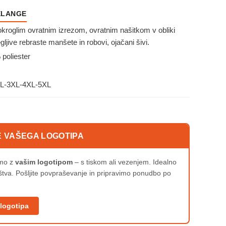
ELANGE
kroglim ovratnim izrezom, ovratnim našitkom v obliki
egljive rebraste manšete in robovi, ojačani šivi.
poliester
XL-3XL-4XL-5XL
E VAŠEGA LOGOTIPA
imo z
vašim logotipom
– s tiskom ali vezenjem. Idealno
uštva. Pošljite povpraševanje in pripravimo ponudbo po
 logotipa