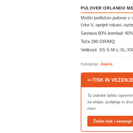
PULOVER ORLANDO M
Moški podložen pulover z o
črke V, oprijeti rokavi, razt
Sestava 60% bombaž 40% 
Teža 280 GR/MQ
Velikosti XS-S-M-L-XL-X
Kategorija:
Jopice
✂
TISK IN VEZENJ
Ta izdelek lahko oprem
za ekipe, podjetja in dr
meri.
Želim tisk / vezenje