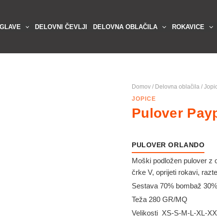
 GLAVE
DELOVNI ČEVLJI
DELOVNA OBLAČILA
ROKAVICE
Domov
/
Delovna oblačila
/
Jopi
JOPICE
Pulover Pay
PULOVER ORLANDO
Moški podložen pulover z o
črke V, oprijeti rokavi, razt
Sestava 70% bombaž 30% 
Teža 280 GR/MQ
Velikosti XS-S-M-L-XL-X