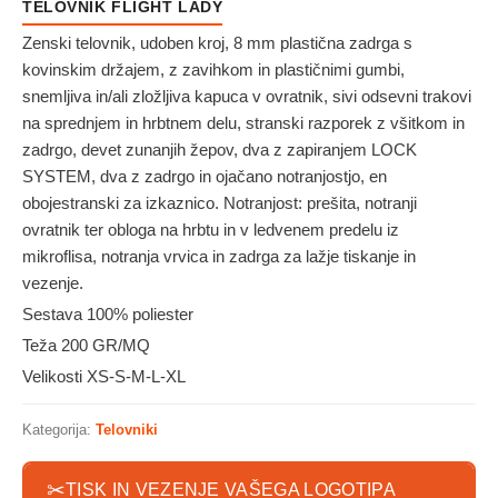
TELOVNIK FLIGHT LADY
Zenski telovnik, udoben kroj, 8 mm plastična zadrga s
kovinskim držajem, z zavihkom in plastičnimi gumbi,
snemljiva in/ali zložljiva kapuca v ovratnik, sivi odsevni trakovi
na sprednjem in hrbtnem delu, stranski razporek z všitkom in
zadrgo, devet zunanjih žepov, dva z zapiranjem LOCK
SYSTEM, dva z zadrgo in ojačano notranjostjo, en
obojestranski za izkaznico. Notranjost: prešita, notranji
ovratnik ter obloga na hrbtu in v ledvenem predelu iz
mikroflisa, notranja vrvica in zadrga za lažje tiskanje in
vezenje.
Sestava 100% poliester
Teža 200 GR/MQ
Velikosti XS-S-M-L-XL
Kategorija:
Telovniki
✂
TISK IN VEZENJE VAŠEGA LOGOTIPA