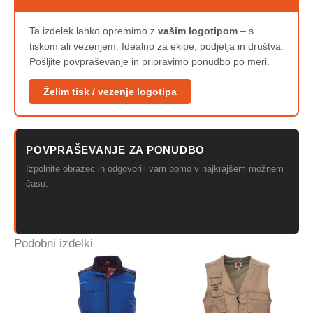
Ta izdelek lahko opremimo z
vašim logotipom
– s
tiskom ali vezenjem. Idealno za ekipe, podjetja in društva.
Pošljite povpraševanje in pripravimo ponudbo po meri.
Želim tisk / vezenje logotipa
POVPRAŠEVANJE ZA PONUDBO
Izpolnite obrazec in odgovorili vam bomo v najkrajšem možnem
času.
Podobni izdelki