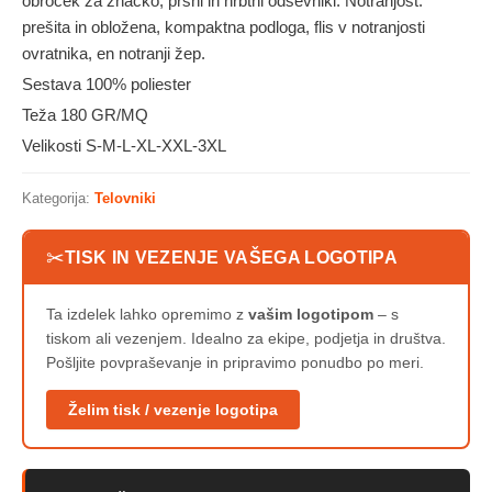
obroček za značko, prsni in hrbtni odsevniki. Notranjost:
prešita in obložena, kompaktna podloga, flis v notranjosti
ovratnika, en notranji žep.
Sestava 100% poliester
Teža 180 GR/MQ
Velikosti S-M-L-XL-XXL-3XL
Kategorija:
Telovniki
✂
TISK IN VEZENJE VAŠEGA LOGOTIPA
Ta izdelek lahko opremimo z
vašim logotipom
– s
tiskom ali vezenjem. Idealno za ekipe, podjetja in društva.
Pošljite povpraševanje in pripravimo ponudbo po meri.
Želim tisk / vezenje logotipa