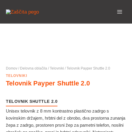
Preskoči
na
vsebino
Domov
/
Delovna oblačila
/
Telovniki
/ Telovnik Payper Shuttle 2.0
TELOVNIKI
Telovnik Payper Shuttle 2.0
TELOVNIK SHUTTLE 2.0
Unisex telovnik z 8 mm kontrastno plastično zadrgo s
kovinskim držajem, hrbtni del z obrobo, dva prostorna zunanja
žepa z zadrgo, prostoren prsni žep za pametni telefon, nosilni