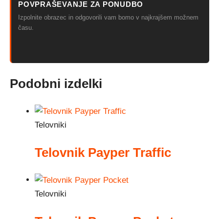
POVPRAŠEVANJE ZA PONUDBO
Izpolnite obrazec in odgovorili vam bomo v najkrajšem možnem
času.
Podobni izdelki
Telovniki
Telovnik Payper Traffic
Telovniki