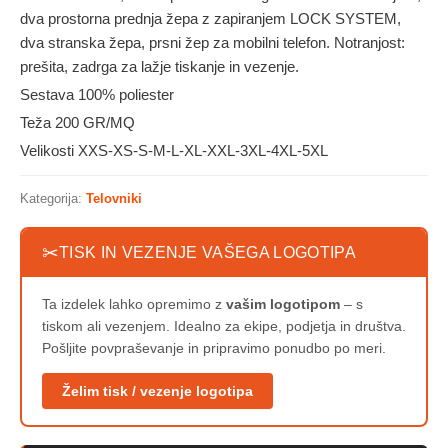
dva prostorna prednja žepa z zapiranjem LOCK SYSTEM,
dva stranska žepa, prsni žep za mobilni telefon. Notranjost:
prešita, zadrga za lažje tiskanje in vezenje.
Sestava 100% poliester
Teža 200 GR/MQ
Velikosti XXS-XS-S-M-L-XL-XXL-3XL-4XL-5XL
Kategorija:
Telovniki
✂
TISK IN VEZENJE VAŠEGA LOGOTIPA
Ta izdelek lahko opremimo z
vašim logotipom
– s
tiskom ali vezenjem. Idealno za ekipe, podjetja in društva.
Pošljite povpraševanje in pripravimo ponudbo po meri.
Želim tisk / vezenje logotipa