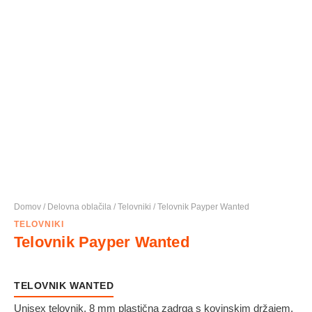
Domov
/
Delovna oblačila
/
Telovniki
/ Telovnik Payper Wanted
TELOVNIKI
Telovnik Payper Wanted
TELOVNIK WANTED
Unisex telovnik, 8 mm plastična zadrga s kovinskim držajem,