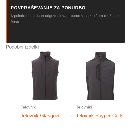
POVPRAŠEVANJE ZA PONUDBO
Izpolnite obrazec in odgovorili vam bomo v najkrajšem možnem
času.
Podobni izdelki
Telovniki
Telovniki
Telovnik Glasgow
Telovnik Payper Cork