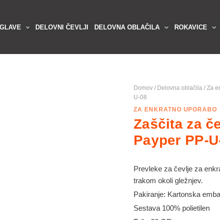
 GLAVE
DELOVNI ČEVLJI
DELOVNA OBLAČILA
ROKAVICE
Domov
/
Delovna oblačila
/
Za e
U-08
ZA ENKRATNO UPORABO
Zaščita za č
Payper PP-U
Prevleke za čevlje za enkra
trakom okoli gležnjev.
Pakiranje: Kartonska emba
Sestava 100% polietilen