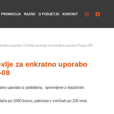
Iska
PROMOCIJA
RAZNO
O PODJETJU
KONTAKT
nkratno uporabo
/ Zaščita za čevlje za enkratno uporabo Payper PP-
evlje za enkratno uporabo
-08
tno uporabo iz polietilena, opremljene z elastičnim
laža po 1000 kosov, pakirana v vrečkah po 100 enot.