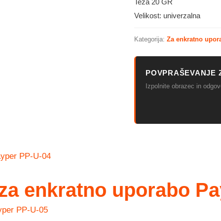
Teža 20 GR
Velikost: univerzalna
Kategorija:
Za enkratno upor
POVPRAŠEVANJE 
Izpolnite obrazec in odg
e za enkratno uporabo P