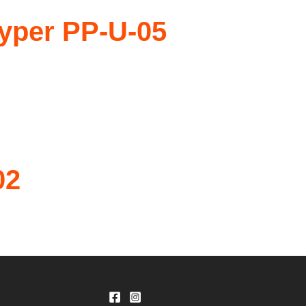
yper PP-U-05
02