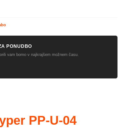
abo
ZA PONUDBO
ovorili vam bomo v najkrajšem možnem času.
ayper PP-U-04