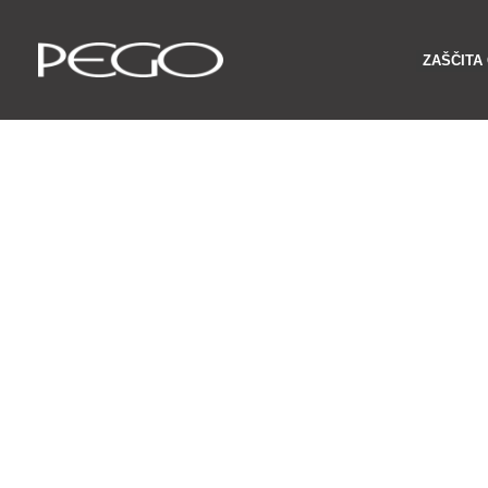
Preskoči
na
ZAŠČITA
vsebino