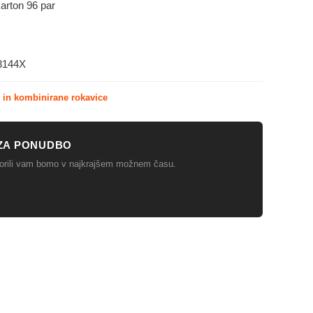
karton 96 par
 3144X
 in kombinirane rokavice
ZA PONUDBO
ovorili vam bomo v najkrajšem možnem času.