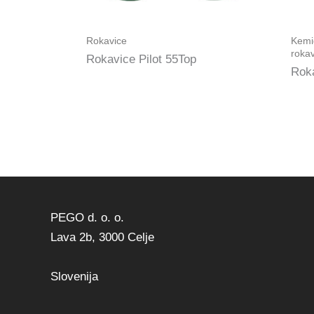
Rokavice
Kemi
roka
Rokavice Pilot 55Top
Roka
PEGO d. o. o.
Lava 2b, 3000 Celje
Slovenija