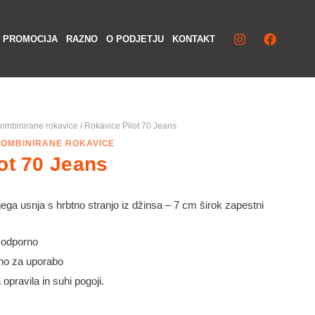
Iska
PROMOCIJA
RAZNO
O PODJETJU
KONTAKT
kombinirane rokavice
/ Rokavice Pilot 70 Jeans
KOMBINIRANE ROKAVICE
ot 70 Jeans
ega usnja s hrbtno stranjo iz džinsa – 7 cm širok zapestni
 odporno
vno za uporabo
opravila in suhi pogoji.