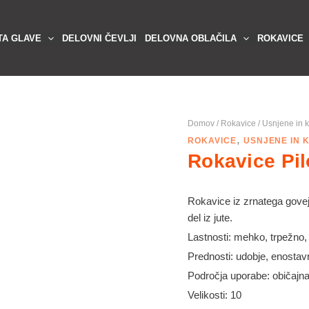
TA GLAVE
DELOVNI ČEVLJI
DELOVNA OBLAČILA
ROKAVICE
Domov
/
Rokavice
/
Usnjene in 
,
ROKAVICE
USNJENE IN 
Rokavice Pil
Rokavice iz zrnatega govej
del iz jute.
Lastnosti: mehko, trpežno,
Prednosti: udobje, enosta
Področja uporabe: običajna 
Velikosti: 10