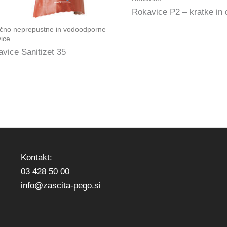
Rokavice P2 – kratke in 
čno neprepustne in vodoodporne
vice
vice Sanitizet 35
Kontakt:
03 428 50 00
info@zascita-pego.si