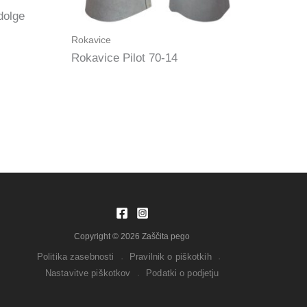
dolge
Rokavice
Rokavice Pilot 70-14
Copyright © 2026 Zaščita pego
Politika zasebnosti
Pravilnik o piškotkih
·
·
Nastavitve piškotkov
Podatki o podjetju
·