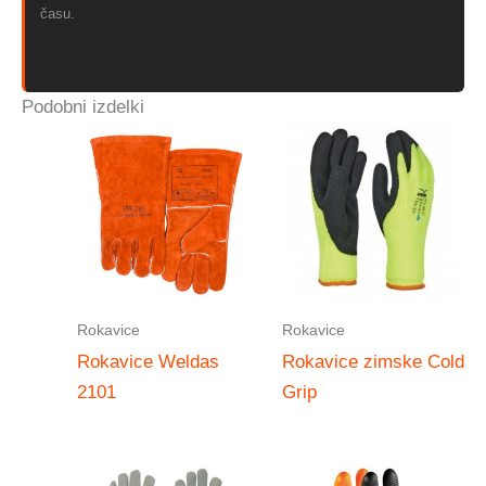
času.
Podobni izdelki
Rokavice
Rokavice
Rokavice Weldas
Rokavice zimske Cold
2101
Grip