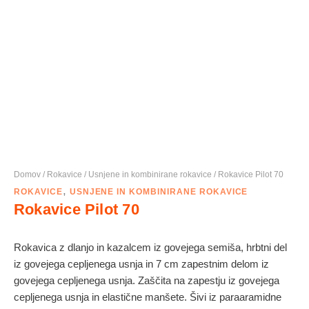
Domov
/
Rokavice
/
Usnjene in kombinirane rokavice
/ Rokavice Pilot 70
,
ROKAVICE
USNJENE IN KOMBINIRANE ROKAVICE
Rokavice Pilot 70
Rokavica z dlanjo in kazalcem iz govejega semiša, hrbtni del
iz govejega cepljenega usnja in 7 cm zapestnim delom iz
govejega cepljenega usnja. Zaščita na zapestju iz govejega
cepljenega usnja in elastične manšete. Šivi iz paraaramidne