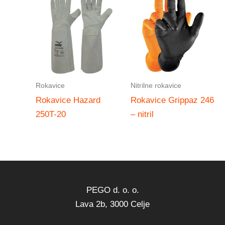
Rokavice
Nitrilne rokavice
Rokavice Hazard
Rokavice Grippaz 246
250T-20
– nitril
PEGO d. o. o.
Lava 2b, 3000 Celje