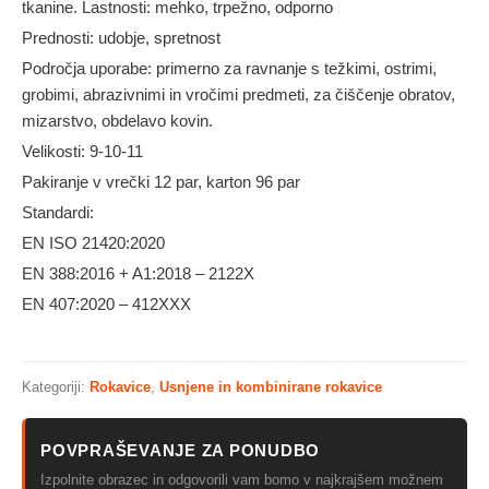
tkanine. Lastnosti: mehko, trpežno, odporno
Prednosti: udobje, spretnost
Področja uporabe: primerno za ravnanje s težkimi, ostrimi,
grobimi, abrazivnimi in vročimi predmeti, za čiščenje obratov,
mizarstvo, obdelavo kovin.
Velikosti: 9-10-11
Pakiranje v vrečki 12 par, karton 96 par
Standardi:
EN ISO 21420:2020
EN 388:2016 + A1:2018 – 2122X
EN 407:2020 – 412XXX
Kategoriji:
Rokavice
,
Usnjene in kombinirane rokavice
POVPRAŠEVANJE ZA PONUDBO
Izpolnite obrazec in odgovorili vam bomo v najkrajšem možnem